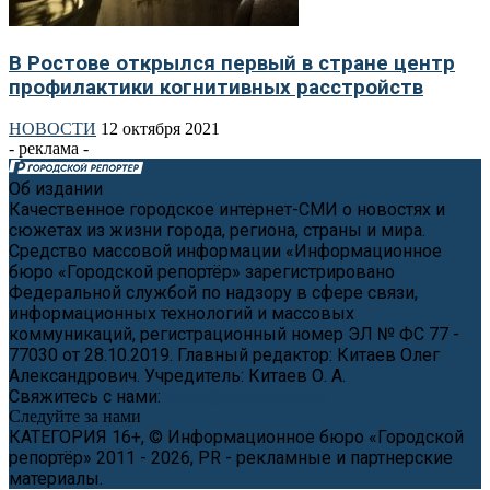
В Ростове открылся первый в стране центр
профилактики когнитивных расстройств
НОВОСТИ
12 октября 2021
- реклама -
Об издании
Качественное городское интернет-СМИ о новостях и
сюжетах из жизни города, региона, страны и мира.
Средство массовой информации «Информационное
бюро «Городской репортёр» зарегистрировано
Федеральной службой по надзору в сфере связи,
информационных технологий и массовых
коммуникаций, регистрационный номер ЭЛ № ФС 77 -
77030 от 28.10.2019. Главный редактор: Китаев Олег
Александрович. Учредитель: Китаев О. А.
Свяжитесь с нами:
news@cityreporter.ru
Следуйте за нами
КАТЕГОРИЯ 16+, © Информационное бюро «Городской
репортёр» 2011 - 2026, PR - рекламные и партнерские
материалы.