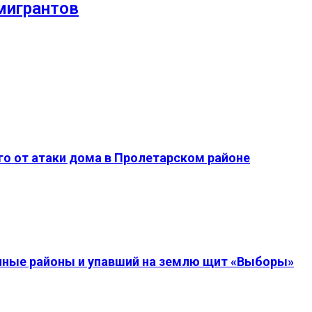
мигрантов
о от атаки дома в Пролетарском районе
енные районы и упавший на землю щит «Выборы»