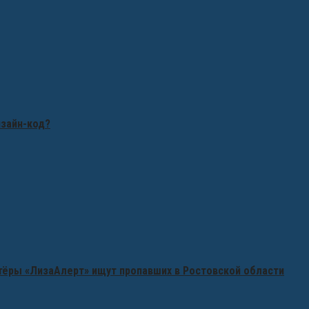
изайн-код?
нтёры «ЛизаАлерт» ищут пропавших в Ростовской области