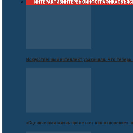
ВСЕ
ИНТЕРАКТИВ
ИНТЕРВЬЮ
ИНФОГРАФИКА
ОБЪЯС
Искусственный интеллект узаконили. Что теперь 
«Сценическая жизнь пролетает как мгновение»: п