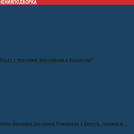
НЕНИЯ
ПОДБОРКА
будет с текстами, картинками и бизнесом?
рима-балерина Екатерина Кужнурова о балете, травмах и …