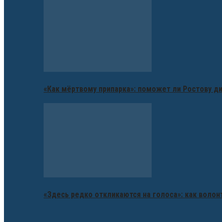
«Как мёртвому припарка»: поможет ли Ростову д
«Здесь редко откликаются на голоса»: как воло