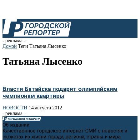
- реклама -
Домой
Теги
Татьяна Лысенко
Татьяна Лысенко
Власти Батайска подарят олимпийским
чемпионам квартиры
НОВОСТИ
14 августа 2012
- реклама -
Об издании
Качественное городское интернет-СМИ о новостях и
сюжетах из жизни города, региона, страны и мира.