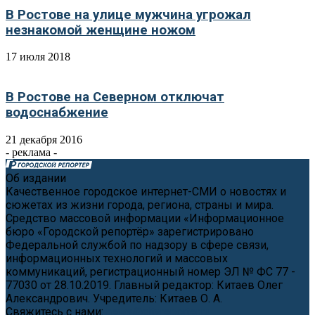
В Ростове на улице мужчина угрожал
незнакомой женщине ножом
17 июля 2018
В Ростове на Северном отключат
водоснабжение
21 декабря 2016
- реклама -
Об издании
Качественное городское интернет-СМИ о новостях и
сюжетах из жизни города, региона, страны и мира.
Средство массовой информации «Информационное
бюро «Городской репортёр» зарегистрировано
Федеральной службой по надзору в сфере связи,
информационных технологий и массовых
коммуникаций, регистрационный номер ЭЛ № ФС 77 -
77030 от 28.10.2019. Главный редактор: Китаев Олег
Александрович. Учредитель: Китаев О. А.
Свяжитесь с нами:
news@cityreporter.ru