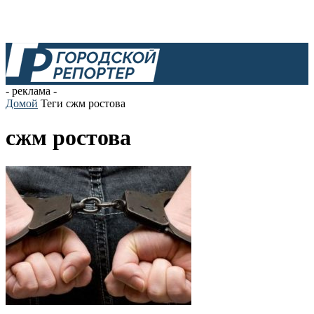
- реклама -
Домой
Теги
сжм ростова
сжм ростова