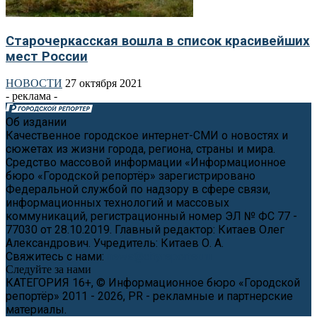
Старочеркасская вошла в список красивейших
мест России
НОВОСТИ
27 октября 2021
- реклама -
Об издании
Качественное городское интернет-СМИ о новостях и
сюжетах из жизни города, региона, страны и мира.
Средство массовой информации «Информационное
бюро «Городской репортёр» зарегистрировано
Федеральной службой по надзору в сфере связи,
информационных технологий и массовых
коммуникаций, регистрационный номер ЭЛ № ФС 77 -
77030 от 28.10.2019. Главный редактор: Китаев Олег
Александрович. Учредитель: Китаев О. А.
Свяжитесь с нами:
news@cityreporter.ru
Следуйте за нами
КАТЕГОРИЯ 16+, © Информационное бюро «Городской
репортёр» 2011 - 2026, PR - рекламные и партнерские
материалы.