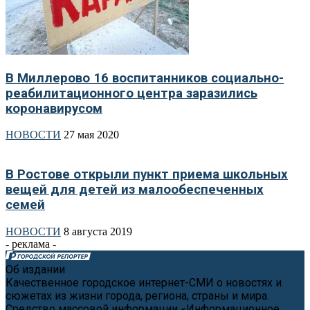
В Миллерово 16 воспитанников социально-
реабилитационного центра заразились
коронавирусом
НОВОСТИ
27 мая 2020
В Ростове открыли пункт приема школьных
вещей для детей из малообеспеченных
семей
НОВОСТИ
8 августа 2019
- реклама -
Об издании
Качественное городское интернет-СМИ о новостях и
сюжетах из жизни города, региона, страны и мира.
Средство массовой информации «Информационное