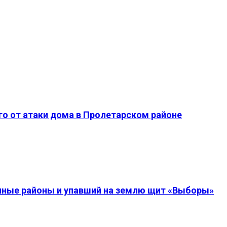
о от атаки дома в Пролетарском районе
енные районы и упавший на землю щит «Выборы»