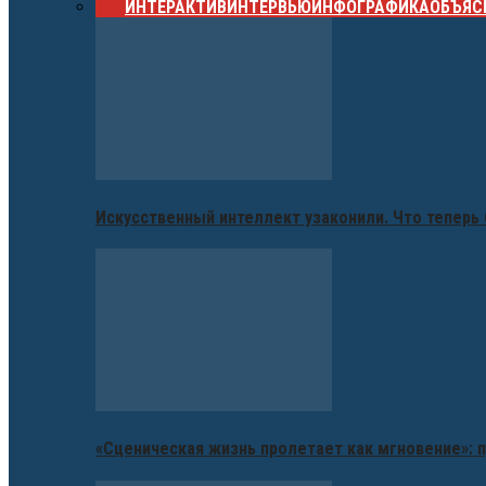
ВСЕ
ИНТЕРАКТИВ
ИНТЕРВЬЮ
ИНФОГРАФИКА
ОБЪЯС
Искусственный интеллект узаконили. Что теперь 
«Сценическая жизнь пролетает как мгновение»: п