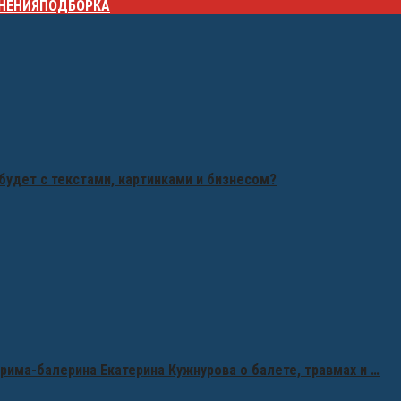
НЕНИЯ
ПОДБОРКА
будет с текстами, картинками и бизнесом?
рима-балерина Екатерина Кужнурова о балете, травмах и …