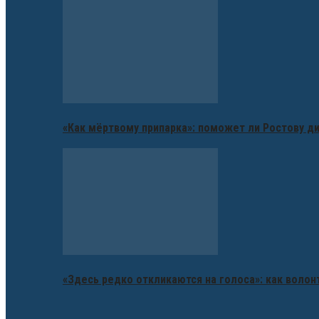
«Как мёртвому припарка»: поможет ли Ростову д
«Здесь редко откликаются на голоса»: как воло