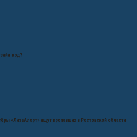
изайн-код?
нтёры «ЛизаАлерт» ищут пропавших в Ростовской области