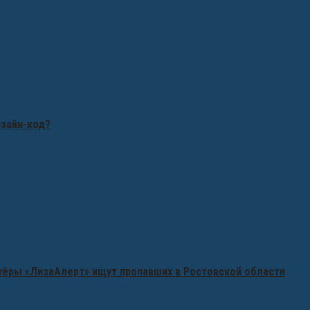
изайн-код?
нтёры «ЛизаАлерт» ищут пропавших в Ростовской области