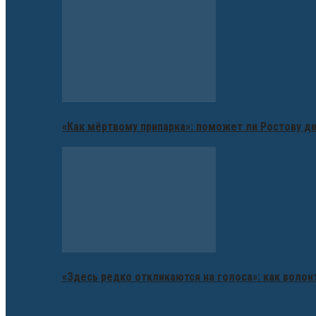
«Как мёртвому припарка»: поможет ли Ростову д
«Здесь редко откликаются на голоса»: как воло