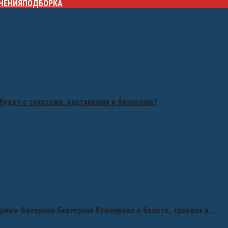
НЕНИЯ
ПОДБОРКА
будет с текстами, картинками и бизнесом?
рима-балерина Екатерина Кужнурова о балете, травмах и …