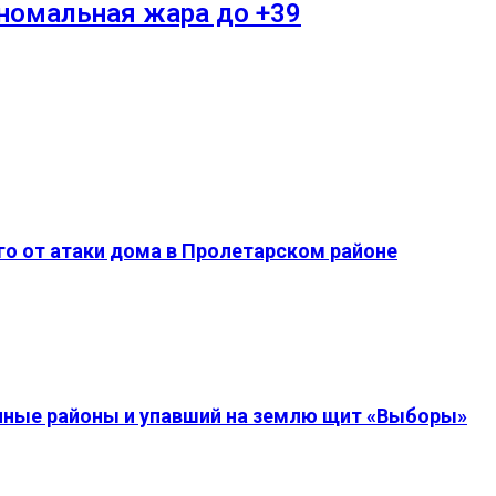
аномальная жара до +39
о от атаки дома в Пролетарском районе
енные районы и упавший на землю щит «Выборы»