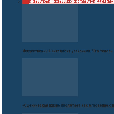
ВСЕ
ИНТЕРАКТИВ
ИНТЕРВЬЮ
ИНФОГРАФИКА
ОБЪЯС
Искусственный интеллект узаконили. Что теперь 
«Сценическая жизнь пролетает как мгновение»: п