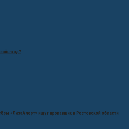
изайн-код?
нтёры «ЛизаАлерт» ищут пропавших в Ростовской области