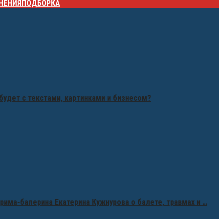
НЕНИЯ
ПОДБОРКА
будет с текстами, картинками и бизнесом?
рима-балерина Екатерина Кужнурова о балете, травмах и …