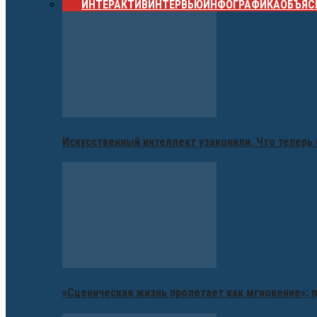
ВСЕ
ИНТЕРАКТИВ
ИНТЕРВЬЮ
ИНФОГРАФИКА
ОБЪЯС
Искусственный интеллект узаконили. Что теперь 
«Сценическая жизнь пролетает как мгновение»: п