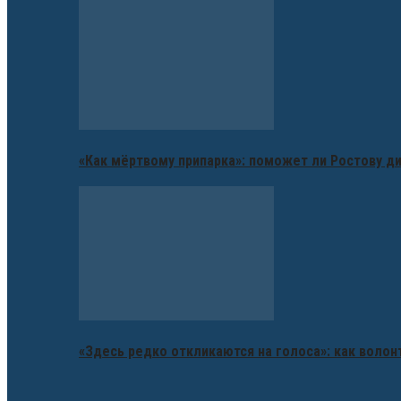
«Как мёртвому припарка»: поможет ли Ростову д
«Здесь редко откликаются на голоса»: как воло