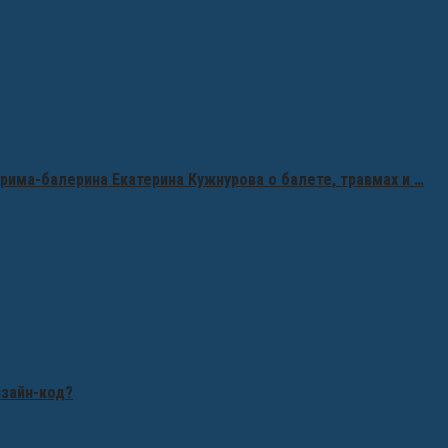
рима-балерина Екатерина Кужнурова о балете, травмах и …
изайн-код?