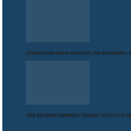
«Сценическая жизнь пролетает как мгновение»: п
«Как мёртвому припарка»: поможет ли Ростову д