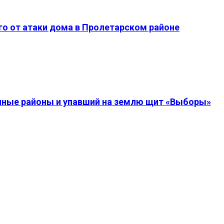
о от атаки дома в Пролетарском районе
енные районы и упавший на землю щит «Выборы»