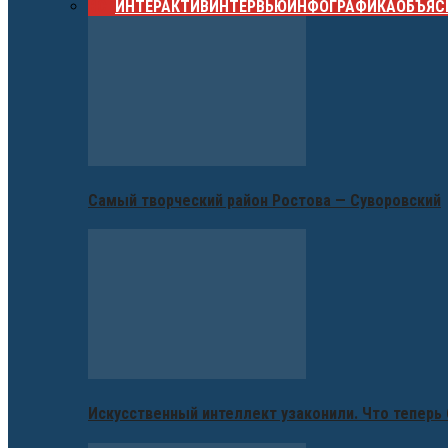
ВСЕ
ИНТЕРАКТИВ
ИНТЕРВЬЮ
ИНФОГРАФИКА
ОБЪЯС
Самый творческий район Ростова — Суворовский
Искусственный интеллект узаконили. Что теперь 