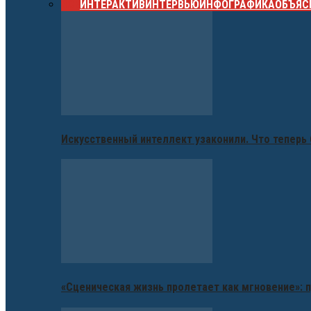
ВСЕ
ИНТЕРАКТИВ
ИНТЕРВЬЮ
ИНФОГРАФИКА
ОБЪЯС
Искусственный интеллект узаконили. Что теперь 
«Сценическая жизнь пролетает как мгновение»: п