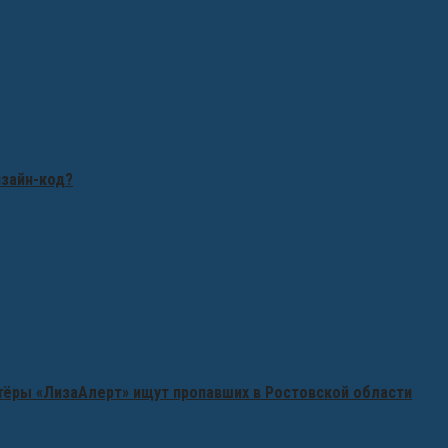
изайн-код?
нтёры «ЛизаАлерт» ищут пропавших в Ростовской области