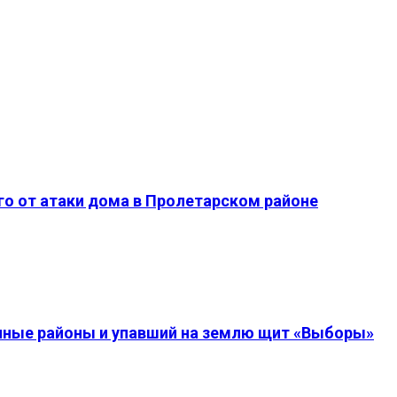
о от атаки дома в Пролетарском районе
енные районы и упавший на землю щит «Выборы»