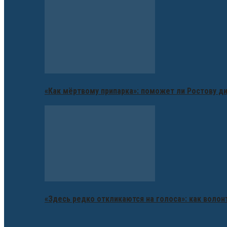
«Как мёртвому припарка»: поможет ли Ростову д
«Здесь редко откликаются на голоса»: как воло