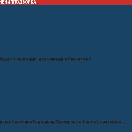
НЕНИЯ
ПОДБОРКА
будет с текстами, картинками и бизнесом?
рима-балерина Екатерина Кужнурова о балете, травмах и …