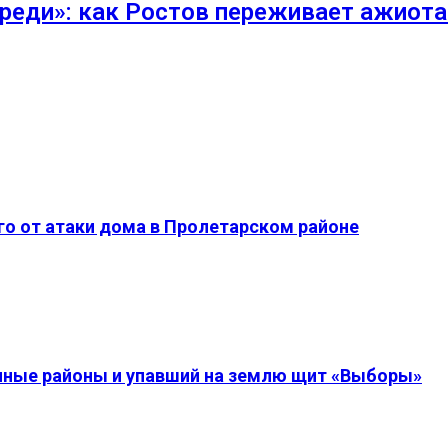
ереди»: как Ростов переживает ажиот
о от атаки дома в Пролетарском районе
енные районы и упавший на землю щит «Выборы»