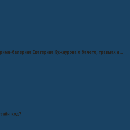
рима-балерина Екатерина Кужнурова о балете, травмах и …
изайн-код?