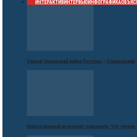
ВСЕ
ИНТЕРАКТИВ
ИНТЕРВЬЮ
ИНФОГРАФИКА
ОБЪЯС
Самый творческий район Ростова — Суворовский
Искусственный интеллект узаконили. Что теперь 