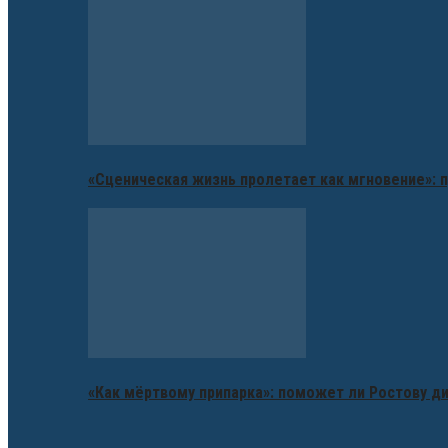
«Сценическая жизнь пролетает как мгновение»: п
«Как мёртвому припарка»: поможет ли Ростову д