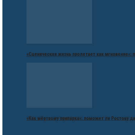
«Сценическая жизнь пролетает как мгновение»: п
«Как мёртвому припарка»: поможет ли Ростову д