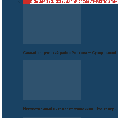
ВСЕ
ИНТЕРАКТИВ
ИНТЕРВЬЮ
ИНФОГРАФИКА
ОБЪЯС
Самый творческий район Ростова — Суворовский
Искусственный интеллект узаконили. Что теперь 