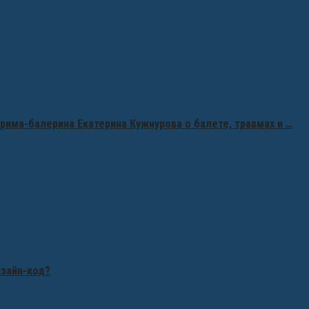
рима-балерина Екатерина Кужнурова о балете, травмах и …
изайн-код?