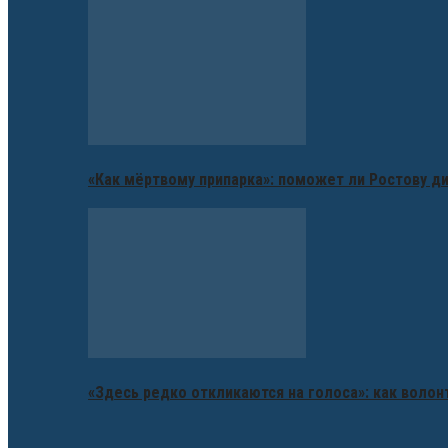
«Как мёртвому припарка»: поможет ли Ростову д
«Здесь редко откликаются на голоса»: как воло