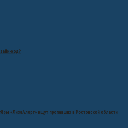
изайн-код?
нтёры «ЛизаАлерт» ищут пропавших в Ростовской области