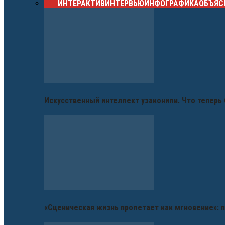
ВСЕ
ИНТЕРАКТИВ
ИНТЕРВЬЮ
ИНФОГРАФИКА
ОБЪЯС
Искусственный интеллект узаконили. Что теперь 
«Сценическая жизнь пролетает как мгновение»: п