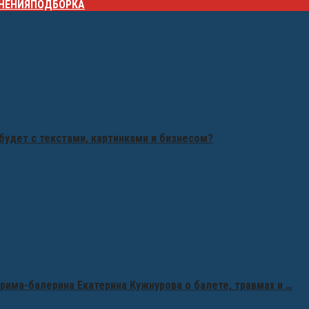
НЕНИЯ
ПОДБОРКА
будет с текстами, картинками и бизнесом?
рима-балерина Екатерина Кужнурова о балете, травмах и …