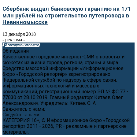
Сбербанк выдал банковскую гарантию на 171
млн рублей на строительство путепровода в
Невинномысске
13 декабря 2018
- реклама -
Об издании
Качественное городское интернет-СМИ о новостях и
сюжетах из жизни города, региона, страны и мира.
Средство массовой информации «Информационное
бюро «Городской репортёр» зарегистрировано
Федеральной службой по надзору в сфере связи,
информационных технологий и массовых
коммуникаций, регистрационный номер ЭЛ № ФС 77 -
77030 от 28.10.2019. Главный редактор: Китаев Олег
Александрович. Учредитель: Китаев О. А.
Свяжитесь с нами:
news@cityreporter.ru
Следуйте за нами
КАТЕГОРИЯ 16+, © Информационное бюро «Городской
репортёр» 2011 - 2026, PR - рекламные и партнерские
материалы.