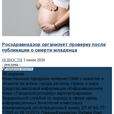
Росздравнадзор организует проверку после
публикации о смерти младенца
НОВОСТИ
3 июня 2026
- реклама -
Об издании
Качественное городское интернет-СМИ о новостях и
сюжетах из жизни города, региона, страны и мира.
Средство массовой информации «Информационное
бюро «Городской репортёр» зарегистрировано
Федеральной службой по надзору в сфере связи,
информационных технологий и массовых
коммуникаций, регистрационный номер ЭЛ № ФС 77 -
77030 от 28.10.2019. Главный редактор: Китаев Олег