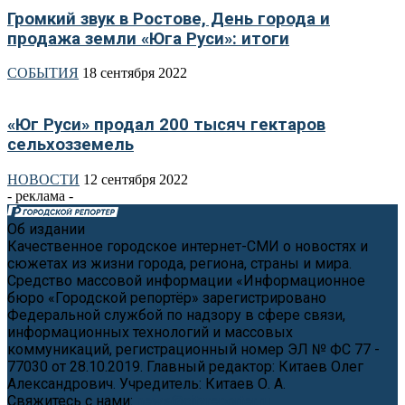
Громкий звук в Ростове, День города и
продажа земли «Юга Руси»: итоги
СОБЫТИЯ
18 сентября 2022
«Юг Руси» продал 200 тысяч гектаров
сельхозземель
НОВОСТИ
12 сентября 2022
- реклама -
Об издании
Качественное городское интернет-СМИ о новостях и
сюжетах из жизни города, региона, страны и мира.
Средство массовой информации «Информационное
бюро «Городской репортёр» зарегистрировано
Федеральной службой по надзору в сфере связи,
информационных технологий и массовых
коммуникаций, регистрационный номер ЭЛ № ФС 77 -
77030 от 28.10.2019. Главный редактор: Китаев Олег
Александрович. Учредитель: Китаев О. А.
Свяжитесь с нами:
news@cityreporter.ru