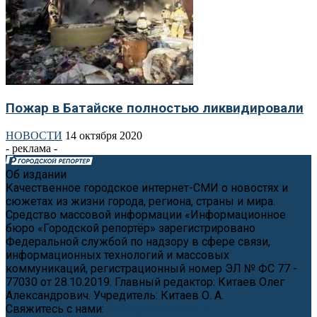
Пожар в Батайске полностью ликвидировали
НОВОСТИ
14 октября 2020
- реклама -
Об издании
Качественное городское интернет-СМИ о новостях и
сюжетах из жизни города, региона, страны и мира.
Средство массовой информации «Информационное
бюро «Городской репортёр» зарегистрировано
Федеральной службой по надзору в сфере связи,
информационных технологий и массовых
коммуникаций, регистрационный номер ЭЛ № ФС 77 -
77030 от 28.10.2019. Главный редактор: Китаев Олег
Александрович. Учредитель: Китаев О. А.
Свяжитесь с нами:
news@cityreporter.ru