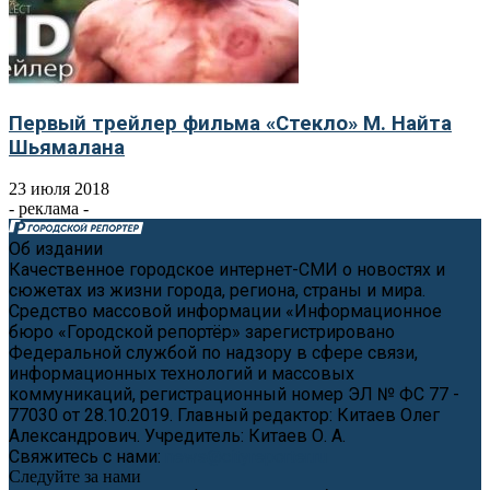
Первый трейлер фильма «Стекло» М. Найта
Шьямалана
23 июля 2018
- реклама -
Об издании
Качественное городское интернет-СМИ о новостях и
сюжетах из жизни города, региона, страны и мира.
Средство массовой информации «Информационное
бюро «Городской репортёр» зарегистрировано
Федеральной службой по надзору в сфере связи,
информационных технологий и массовых
коммуникаций, регистрационный номер ЭЛ № ФС 77 -
77030 от 28.10.2019. Главный редактор: Китаев Олег
Александрович. Учредитель: Китаев О. А.
Свяжитесь с нами:
news@cityreporter.ru
Следуйте за нами