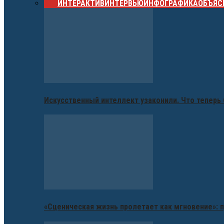
ВСЕ
ИНТЕРАКТИВ
ИНТЕРВЬЮ
ИНФОГРАФИКА
ОБЪЯС
Искусственный интеллект узаконили. Что теперь 
«Сценическая жизнь пролетает как мгновение»: п