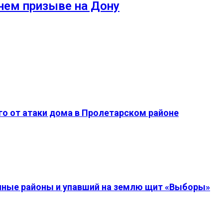
нем призыве на Дону
о от атаки дома в Пролетарском районе
енные районы и упавший на землю щит «Выборы»