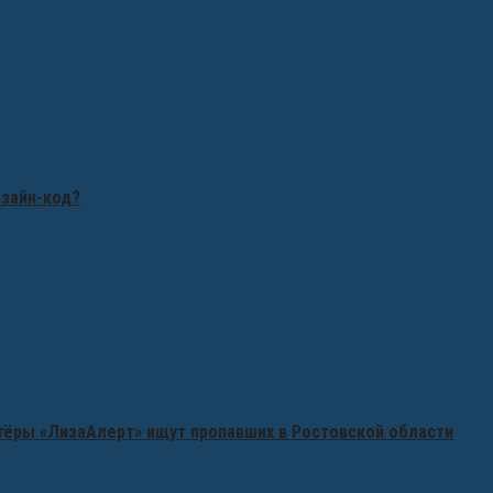
изайн-код?
нтёры «ЛизаАлерт» ищут пропавших в Ростовской области