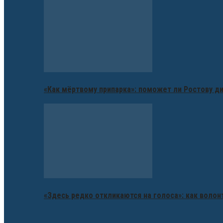
«Как мёртвому припарка»: поможет ли Ростову д
«Здесь редко откликаются на голоса»: как воло