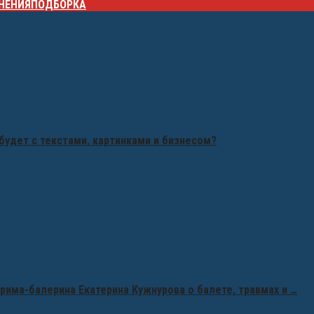
НЕНИЯ
ПОДБОРКА
будет с текстами, картинками и бизнесом?
рима-балерина Екатерина Кужнурова о балете, травмах и …