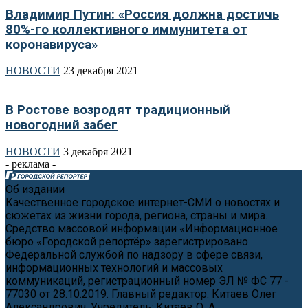
Владимир Путин: «Россия должна достичь
80%-го коллективного иммунитета от
коронавируса»
НОВОСТИ
23 декабря 2021
В Ростове возродят традиционный
новогодний забег
НОВОСТИ
3 декабря 2021
- реклама -
Об издании
Качественное городское интернет-СМИ о новостях и
сюжетах из жизни города, региона, страны и мира.
Средство массовой информации «Информационное
бюро «Городской репортёр» зарегистрировано
Федеральной службой по надзору в сфере связи,
информационных технологий и массовых
коммуникаций, регистрационный номер ЭЛ № ФС 77 -
77030 от 28.10.2019. Главный редактор: Китаев Олег
Александрович. Учредитель: Китаев О. А.