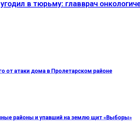
 угодил в тюрьму: главврач онкологич
о от атаки дома в Пролетарском районе
енные районы и упавший на землю щит «Выборы»