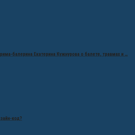
рима-балерина Екатерина Кужнурова о балете, травмах и …
изайн-код?