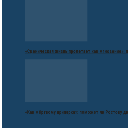
«Сценическая жизнь пролетает как мгновение»: п
«Как мёртвому припарка»: поможет ли Ростову д