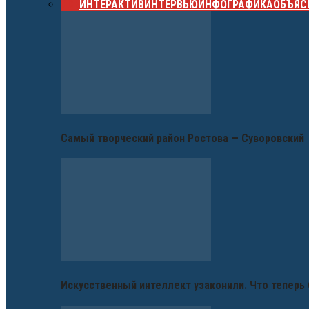
ВСЕ
ИНТЕРАКТИВ
ИНТЕРВЬЮ
ИНФОГРАФИКА
ОБЪЯС
Самый творческий район Ростова — Суворовский
Искусственный интеллект узаконили. Что теперь 