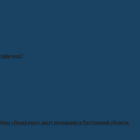
изайн-код?
нтёры «ЛизаАлерт» ищут пропавших в Ростовской области