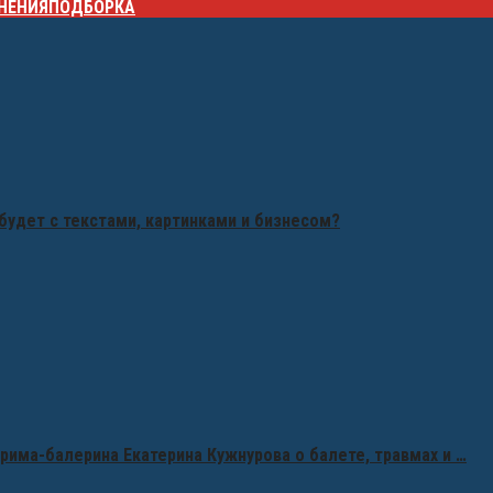
НЕНИЯ
ПОДБОРКА
будет с текстами, картинками и бизнесом?
рима-балерина Екатерина Кужнурова о балете, травмах и …