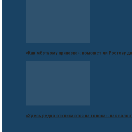
«Как мёртвому припарка»: поможет ли Ростову д
«Здесь редко откликаются на голоса»: как воло