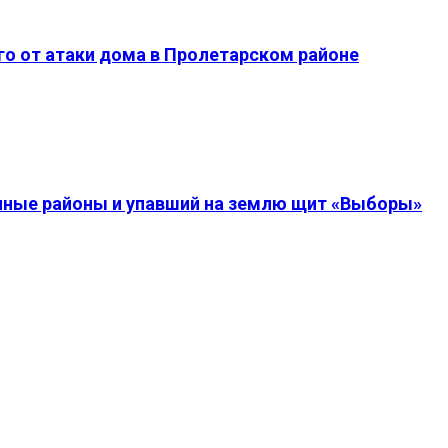
о от атаки дома в Пролетарском районе
енные районы и упавший на землю щит «Выборы»