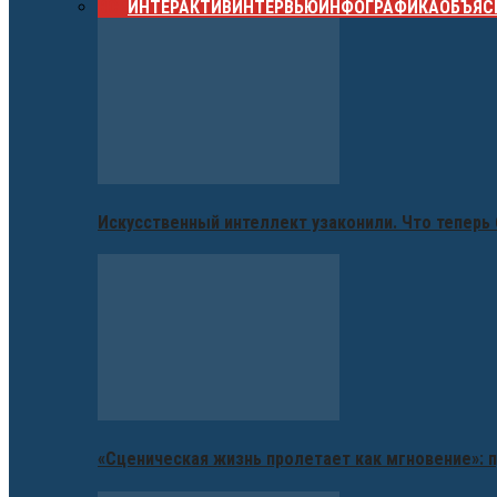
ВСЕ
ИНТЕРАКТИВ
ИНТЕРВЬЮ
ИНФОГРАФИКА
ОБЪЯС
Искусственный интеллект узаконили. Что теперь 
«Сценическая жизнь пролетает как мгновение»: п