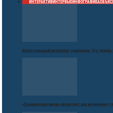
ВСЕ
ИНТЕРАКТИВ
ИНТЕРВЬЮ
ИНФОГРАФИКА
ОБЪЯС
Искусственный интеллект узаконили. Что теперь 
«Сценическая жизнь пролетает как мгновение»: п