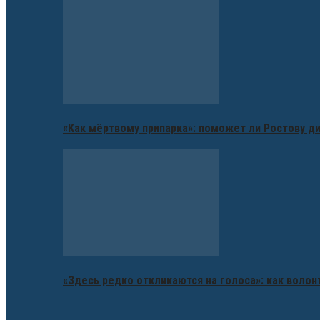
«Как мёртвому припарка»: поможет ли Ростову д
«Здесь редко откликаются на голоса»: как воло