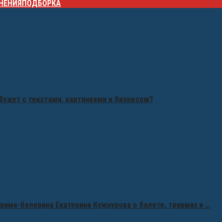
НЕНИЯ
ПОДБОРКА
будет с текстами, картинками и бизнесом?
рима-балерина Екатерина Кужнурова о балете, травмах и …