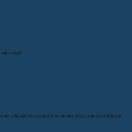
изайн-код?
нтёры «ЛизаАлерт» ищут пропавших в Ростовской области