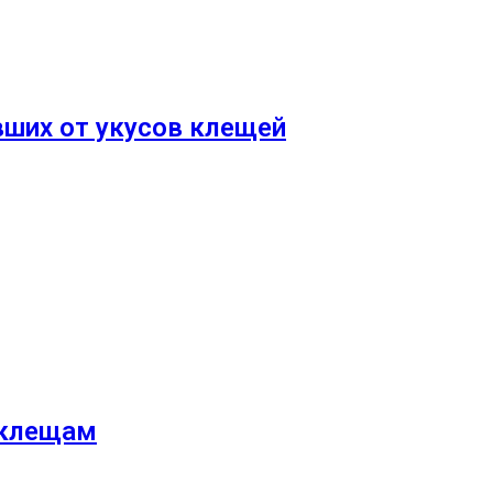
вших от укусов клещей
 клещам