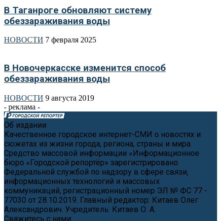
В Таганроге обновляют систему
обеззараживания воды
НОВОСТИ
7 февраля 2025
В Новочеркасске изменится способ
обеззараживания воды
НОВОСТИ
9 августа 2019
- реклама -
Об издании
Качественное городское интернет-СМИ о новостях и
сюжетах из жизни города, региона, страны и мира.
Средство массовой информации «Информационное
бюро «Городской репортёр» зарегистрировано
Федеральной службой по надзору в сфере связи,
информационных технологий и массовых
коммуникаций, регистрационный номер ЭЛ № ФС 77 -
77030 от 28.10.2019. Главный редактор: Китаев Олег
Александрович. Учредитель: Китаев О. А.
Свяжитесь с нами:
news@cityreporter.ru