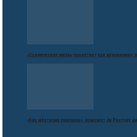
«Сценическая жизнь пролетает как мгновение»: п
«Как мёртвому припарка»: поможет ли Ростову д