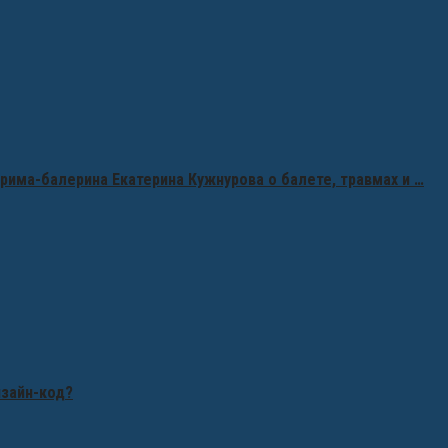
рима-балерина Екатерина Кужнурова о балете, травмах и …
изайн-код?