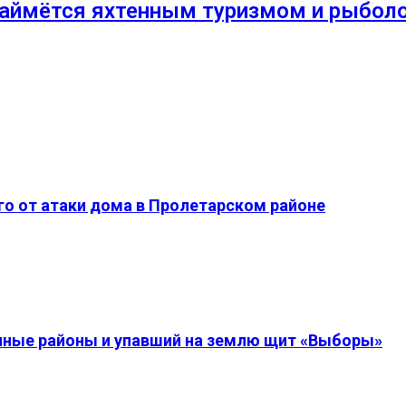
займётся яхтенным туризмом и рыбол
о от атаки дома в Пролетарском районе
енные районы и упавший на землю щит «Выборы»