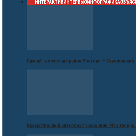
ВСЕ
ИНТЕРАКТИВ
ИНТЕРВЬЮ
ИНФОГРАФИКА
ОБЪЯС
Самый творческий район Ростова — Суворовский
Искусственный интеллект узаконили. Что теперь 