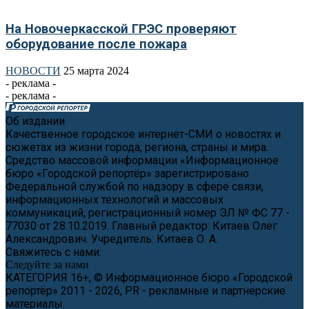
На Новочеркасской ГРЭС проверяют
оборудование после пожара
НОВОСТИ
25 марта 2024
- реклама -
- реклама -
Об издании
Качественное городское интернет-СМИ о новостях и
сюжетах из жизни города, региона, страны и мира.
Средство массовой информации «Информационное
бюро «Городской репортёр» зарегистрировано
Федеральной службой по надзору в сфере связи,
информационных технологий и массовых
коммуникаций, регистрационный номер ЭЛ № ФС 77 -
77030 от 28.10.2019. Главный редактор: Китаев Олег
Александрович. Учредитель: Китаев О. А.
Свяжитесь с нами:
news@cityreporter.ru
Следуйте за нами
КАТЕГОРИЯ 16+, © Информационное бюро «Городской
репортёр» 2011 - 2026, PR - рекламные и партнерские
материалы.