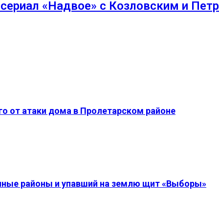
т сериал «Надвое» с Козловским и Пе
о от атаки дома в Пролетарском районе
енные районы и упавший на землю щит «Выборы»