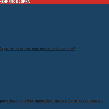
НЕНИЯ
ПОДБОРКА
будет с текстами, картинками и бизнесом?
рима-балерина Екатерина Кужнурова о балете, травмах и …