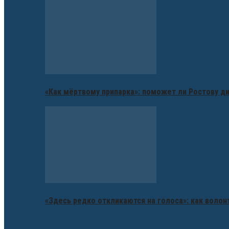
«Как мёртвому припарка»: поможет ли Ростову д
«Здесь редко откликаются на голоса»: как воло