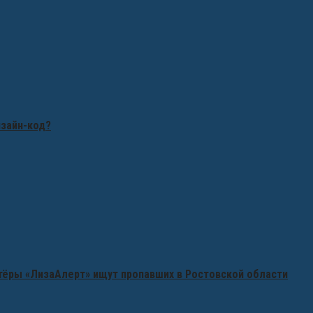
изайн-код?
нтёры «ЛизаАлерт» ищут пропавших в Ростовской области