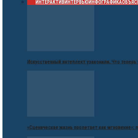
ВСЕ
ИНТЕРАКТИВ
ИНТЕРВЬЮ
ИНФОГРАФИКА
ОБЪЯС
Искусственный интеллект узаконили. Что теперь 
«Сценическая жизнь пролетает как мгновение»: п