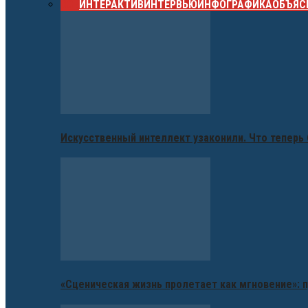
ВСЕ
ИНТЕРАКТИВ
ИНТЕРВЬЮ
ИНФОГРАФИКА
ОБЪЯС
Искусственный интеллект узаконили. Что теперь 
«Сценическая жизнь пролетает как мгновение»: п