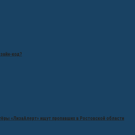
изайн-код?
нтёры «ЛизаАлерт» ищут пропавших в Ростовской области