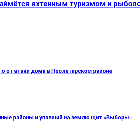
займётся яхтенным туризмом и рыбол
о от атаки дома в Пролетарском районе
енные районы и упавший на землю щит «Выборы»