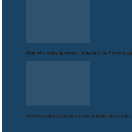
«Как мёртвому припарка»: поможет ли Ростову д
«Здесь редко откликаются на голоса»: как воло