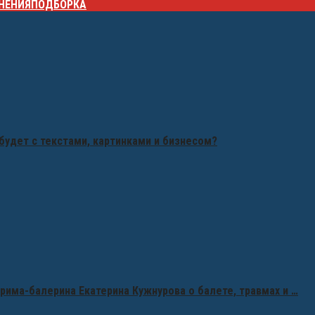
НЕНИЯ
ПОДБОРКА
будет с текстами, картинками и бизнесом?
рима-балерина Екатерина Кужнурова о балете, травмах и …