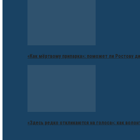
«Как мёртвому припарка»: поможет ли Ростову д
«Здесь редко откликаются на голоса»: как воло