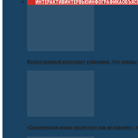
ВСЕ
ИНТЕРАКТИВ
ИНТЕРВЬЮ
ИНФОГРАФИКА
ОБЪЯС
Искусственный интеллект узаконили. Что теперь 
«Сценическая жизнь пролетает как мгновение»: п