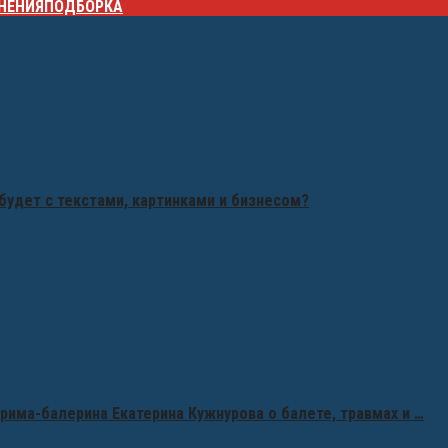
НЕНИЯ
ПОДБОРКА
будет с текстами, картинками и бизнесом?
рима-балерина Екатерина Кужнурова о балете, травмах и …