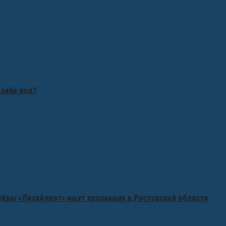
изайн-код?
нтёры «ЛизаАлерт» ищут пропавших в Ростовской области