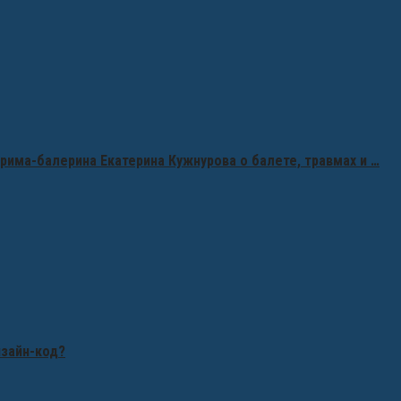
рима-балерина Екатерина Кужнурова о балете, травмах и …
изайн-код?