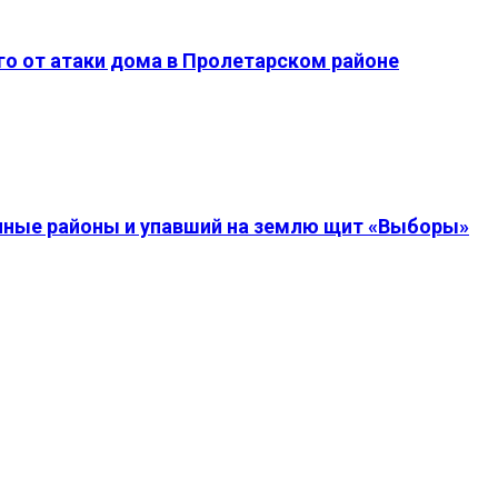
о от атаки дома в Пролетарском районе
енные районы и упавший на землю щит «Выборы»