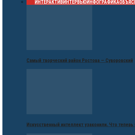
ВСЕ
ИНТЕРАКТИВ
ИНТЕРВЬЮ
ИНФОГРАФИКА
ОБЪЯС
Самый творческий район Ростова — Суворовский
Искусственный интеллект узаконили. Что теперь 