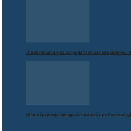
«Сценическая жизнь пролетает как мгновение»: п
«Как мёртвому припарка»: поможет ли Ростову д