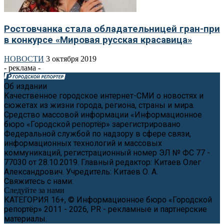
Ростовчанка стала обладательницей гран-при
в конкурсе «Мировая русская красавица»
НОВОСТИ
3 октября 2019
- реклама -
Об издании
Качественное городское интернет-СМИ о новостях и
сюжетах из жизни города, региона, страны и мира.
Средство массовой информации «Информационное
бюро «Городской репортёр» зарегистрировано
Федеральной службой по надзору в сфере связи,
информационных технологий и массовых
коммуникаций, регистрационный номер ЭЛ № ФС 77 -
77030 от 28.10.2019. Главный редактор: Китаев Олег
Александрович. Учредитель: Китаев О. А.
Свяжитесь с нами:
news@cityreporter.ru
Следуйте за нами
КАТЕГОРИЯ 16+, © Информационное бюро «Городской
репортёр» 2011 - 2026, PR - рекламные и партнерские
материалы.