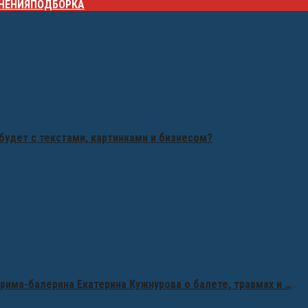
НЕНИЯ
ПОДБОРКА
будет с текстами, картинками и бизнесом?
рима-балерина Екатерина Кужнурова о балете, травмах и …