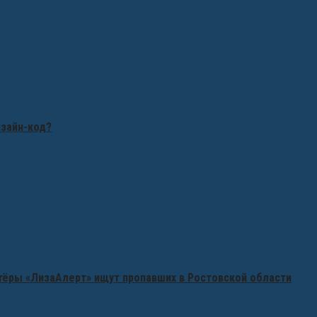
изайн-код?
нтёры «ЛизаАлерт» ищут пропавших в Ростовской области