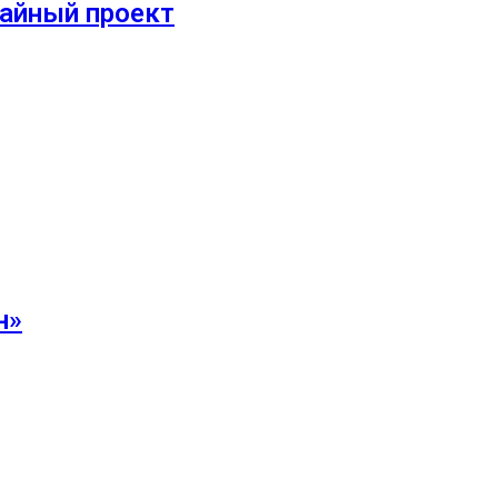
айный проект
н»