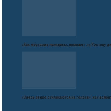
«Как мёртвому припарка»: поможет ли Ростову д
«Здесь редко откликаются на голоса»: как воло