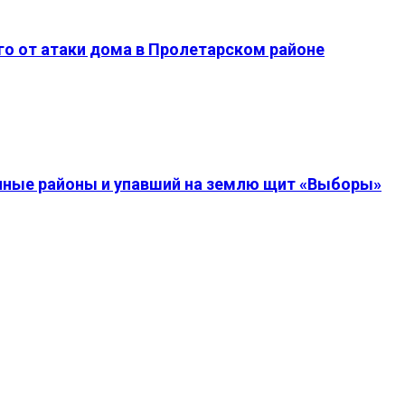
о от атаки дома в Пролетарском районе
енные районы и упавший на землю щит «Выборы»