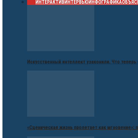
ВСЕ
ИНТЕРАКТИВ
ИНТЕРВЬЮ
ИНФОГРАФИКА
ОБЪЯС
Искусственный интеллект узаконили. Что теперь 
«Сценическая жизнь пролетает как мгновение»: п