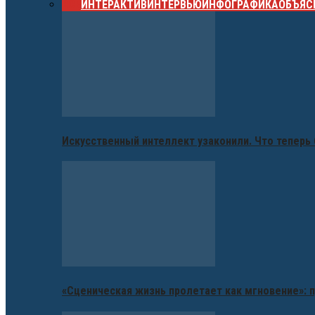
ВСЕ
ИНТЕРАКТИВ
ИНТЕРВЬЮ
ИНФОГРАФИКА
ОБЪЯС
Искусственный интеллект узаконили. Что теперь 
«Сценическая жизнь пролетает как мгновение»: п