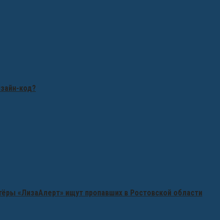
изайн-код?
нтёры «ЛизаАлерт» ищут пропавших в Ростовской области