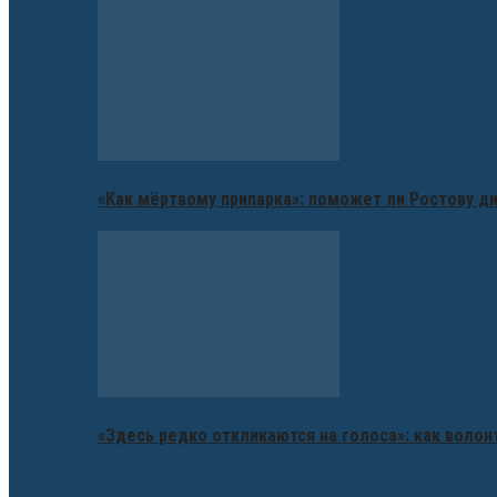
«Как мёртвому припарка»: поможет ли Ростову д
«Здесь редко откликаются на голоса»: как воло