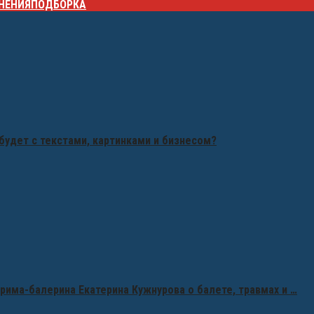
НЕНИЯ
ПОДБОРКА
будет с текстами, картинками и бизнесом?
рима-балерина Екатерина Кужнурова о балете, травмах и …