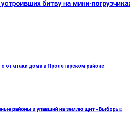
устроивших битву на мини-погрузчика
о от атаки дома в Пролетарском районе
енные районы и упавший на землю щит «Выборы»