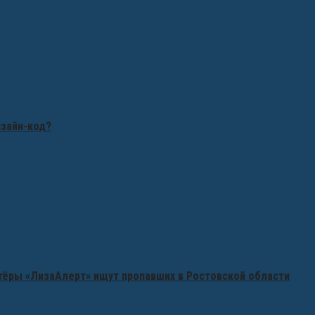
изайн-код?
нтёры «ЛизаАлерт» ищут пропавших в Ростовской области