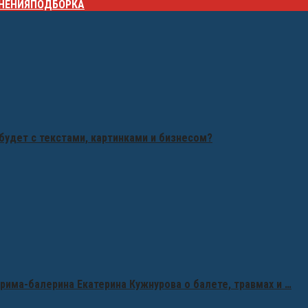
НЕНИЯ
ПОДБОРКА
будет с текстами, картинками и бизнесом?
рима-балерина Екатерина Кужнурова о балете, травмах и …