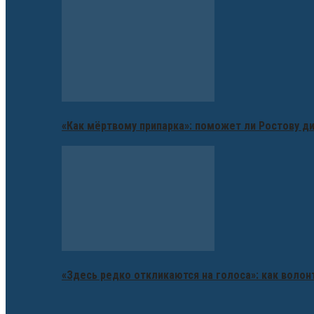
«Как мёртвому припарка»: поможет ли Ростову д
«Здесь редко откликаются на голоса»: как воло