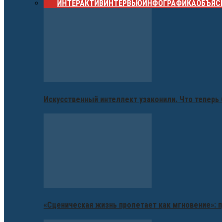
ВСЕ
ИНТЕРАКТИВ
ИНТЕРВЬЮ
ИНФОГРАФИКА
ОБЪЯС
Искусственный интеллект узаконили. Что теперь 
«Сценическая жизнь пролетает как мгновение»: п