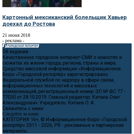
Картонный мексиканский болельщик Хавьер
доехал до Ростова
21 июня 2018
- реклама -
Об издании
Качественное городское интернет-СМИ о новостях и
сюжетах из жизни города, региона, страны и мира.
Средство массовой информации «Информационное
бюро «Городской репортёр» зарегистрировано
Федеральной службой по надзору в сфере связи,
информационных технологий и массовых
коммуникаций, регистрационный номер ЭЛ № ФС 77 -
77030 от 28.10.2019. Главный редактор: Китаев Олег
Александрович. Учредитель: Китаев О. А.
Свяжитесь с нами:
news@cityreporter.ru
Следуйте за нами
КАТЕГОРИЯ 16+, © Информационное бюро «Городской
репортёр» 2011 - 2026, PR - рекламные и партнерские
материалы.