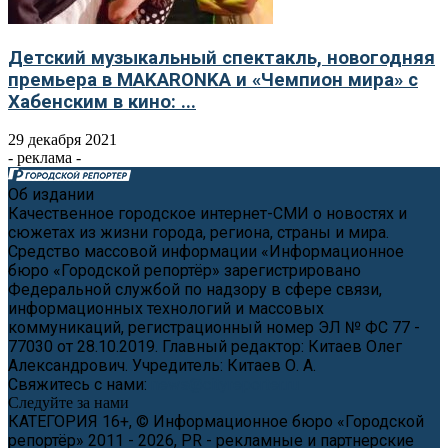
Детский музыкальный спектакль, новогодняя
премьера в MAKARONKA и «Чемпион мира» с
Хабенским в кино: ...
29 декабря 2021
- реклама -
Об издании
Качественное городское интернет-СМИ о новостях и
сюжетах из жизни города, региона, страны и мира.
Средство массовой информации «Информационное
бюро «Городской репортёр» зарегистрировано
Федеральной службой по надзору в сфере связи,
информационных технологий и массовых
коммуникаций, регистрационный номер ЭЛ № ФС 77 -
77030 от 28.10.2019. Главный редактор: Китаев Олег
Александрович. Учредитель: Китаев О. А.
Свяжитесь с нами:
news@cityreporter.ru
Следуйте за нами
КАТЕГОРИЯ 16+, © Информационное бюро «Городской
репортёр» 2011 - 2026, PR - рекламные и партнерские