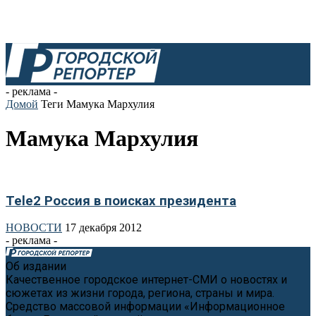
- реклама -
Домой
Теги
Мамука Мархулия
Мамука Мархулия
Tele2 Россия в поисках президента
НОВОСТИ
17 декабря 2012
- реклама -
Об издании
Качественное городское интернет-СМИ о новостях и
сюжетах из жизни города, региона, страны и мира.
Средство массовой информации «Информационное