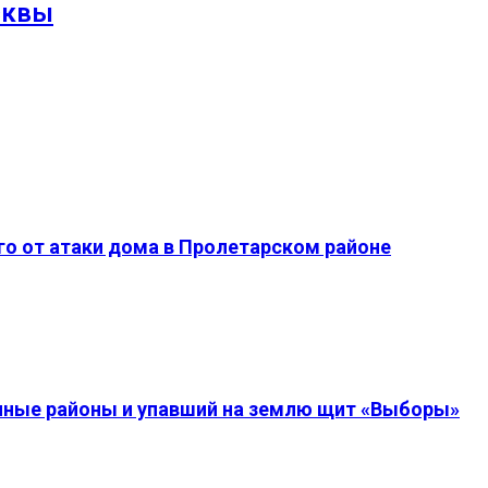
сквы
о от атаки дома в Пролетарском районе
енные районы и упавший на землю щит «Выборы»