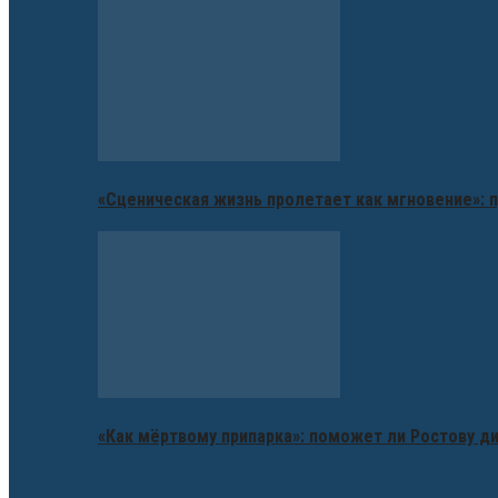
«Сценическая жизнь пролетает как мгновение»: п
«Как мёртвому припарка»: поможет ли Ростову д