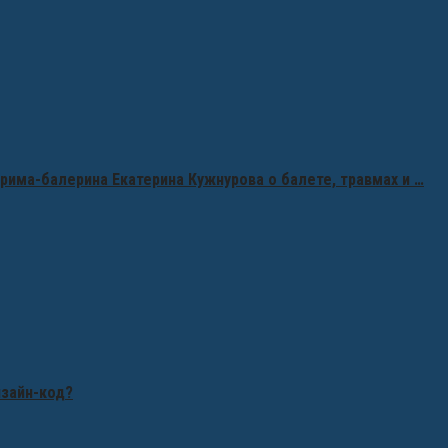
рима-балерина Екатерина Кужнурова о балете, травмах и …
изайн-код?