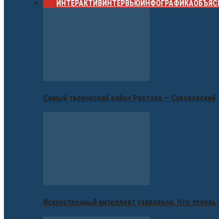
ВСЕ
ИНТЕРАКТИВ
ИНТЕРВЬЮ
ИНФОГРАФИКА
ОБЪЯС
Самый творческий район Ростова — Суворовский
Искусственный интеллект узаконили. Что теперь 