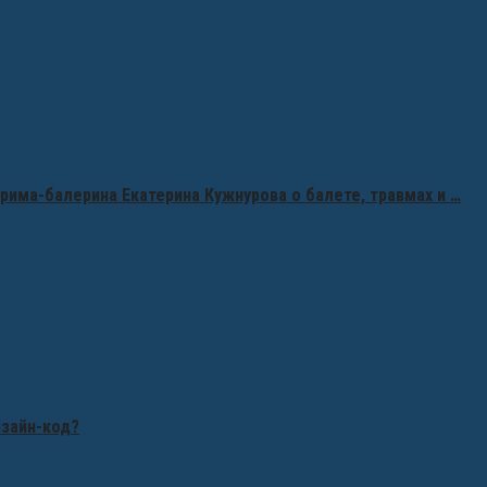
рима-балерина Екатерина Кужнурова о балете, травмах и …
изайн-код?