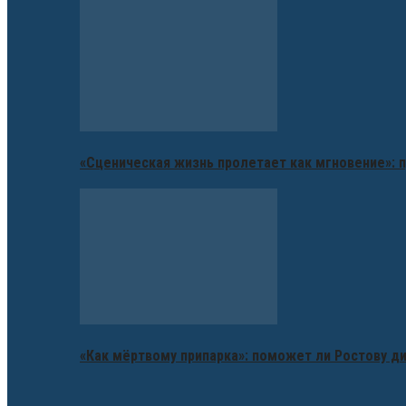
«Сценическая жизнь пролетает как мгновение»: п
«Как мёртвому припарка»: поможет ли Ростову д