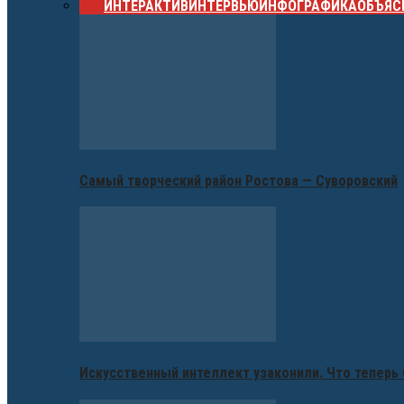
ВСЕ
ИНТЕРАКТИВ
ИНТЕРВЬЮ
ИНФОГРАФИКА
ОБЪЯС
Самый творческий район Ростова — Суворовский
Искусственный интеллект узаконили. Что теперь 