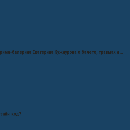
рима-балерина Екатерина Кужнурова о балете, травмах и …
изайн-код?