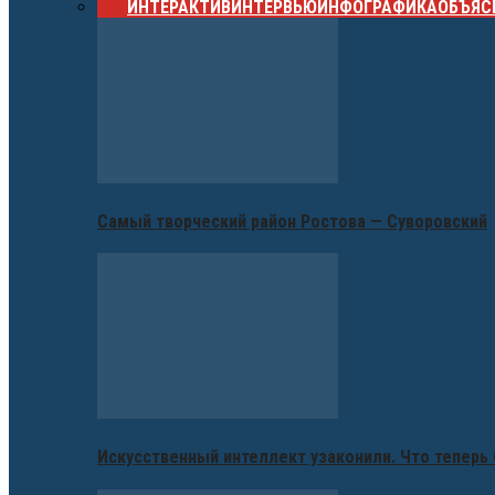
ВСЕ
ИНТЕРАКТИВ
ИНТЕРВЬЮ
ИНФОГРАФИКА
ОБЪЯС
Самый творческий район Ростова — Суворовский
Искусственный интеллект узаконили. Что теперь 