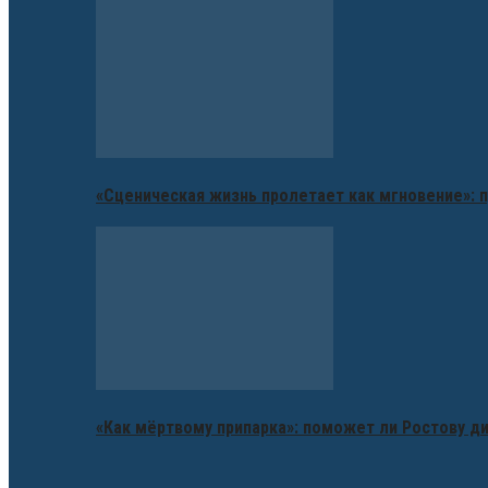
«Сценическая жизнь пролетает как мгновение»: п
«Как мёртвому припарка»: поможет ли Ростову д