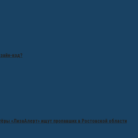
изайн-код?
нтёры «ЛизаАлерт» ищут пропавших в Ростовской области