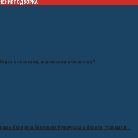
НЕНИЯ
ПОДБОРКА
будет с текстами, картинками и бизнесом?
рима-балерина Екатерина Кужнурова о балете, травмах и …