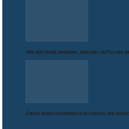
«Как мёртвому припарка»: поможет ли Ростову д
«Здесь редко откликаются на голоса»: как воло