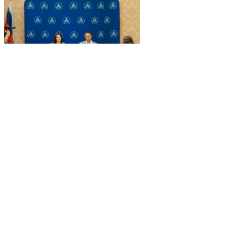
Маркетплейсы для целевиков и популярные
специализации: ректор ЮФУ рассказала о
приёмной кампании ...
СОБЫТИЯ
25 июня 2024