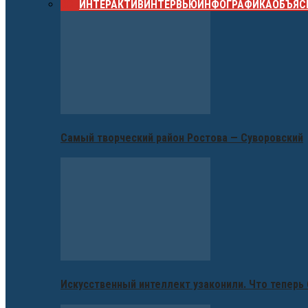
ВСЕ
ИНТЕРАКТИВ
ИНТЕРВЬЮ
ИНФОГРАФИКА
ОБЪЯС
Самый творческий район Ростова — Суворовский
Искусственный интеллект узаконили. Что теперь 