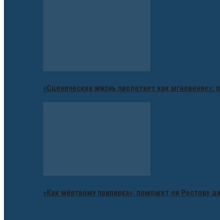
«Сценическая жизнь пролетает как мгновение»: п
«Как мёртвому припарка»: поможет ли Ростову д