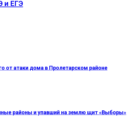
 и ЕГЭ
о от атаки дома в Пролетарском районе
енные районы и упавший на землю щит «Выборы»