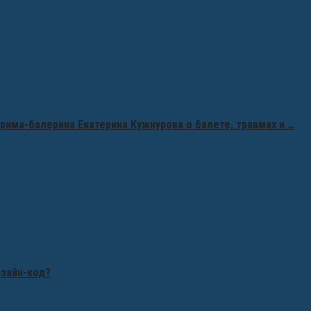
рима-балерина Екатерина Кужнурова о балете, травмах и …
изайн-код?