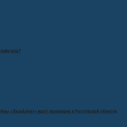
изайн-код?
нтёры «ЛизаАлерт» ищут пропавших в Ростовской области