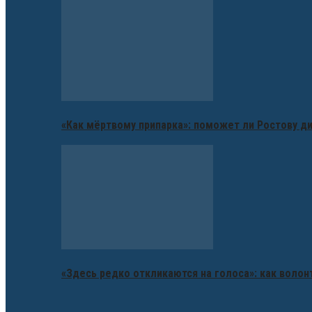
«Как мёртвому припарка»: поможет ли Ростову д
«Здесь редко откликаются на голоса»: как воло