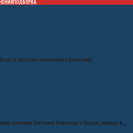
НЕНИЯ
ПОДБОРКА
будет с текстами, картинками и бизнесом?
рима-балерина Екатерина Кужнурова о балете, травмах и …