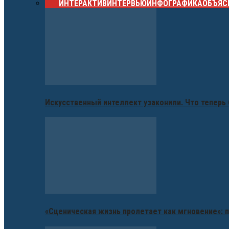
ВСЕ
ИНТЕРАКТИВ
ИНТЕРВЬЮ
ИНФОГРАФИКА
ОБЪЯС
Искусственный интеллект узаконили. Что теперь 
«Сценическая жизнь пролетает как мгновение»: п