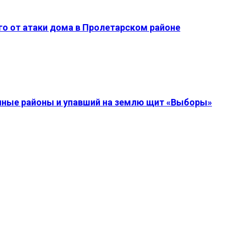
о от атаки дома в Пролетарском районе
енные районы и упавший на землю щит «Выборы»