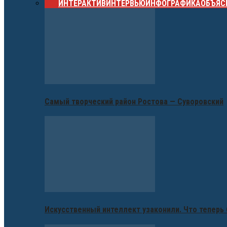
ВСЕ
ИНТЕРАКТИВ
ИНТЕРВЬЮ
ИНФОГРАФИКА
ОБЪЯС
Самый творческий район Ростова — Суворовский
Искусственный интеллект узаконили. Что теперь 