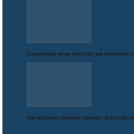
«Сценическая жизнь пролетает как мгновение»: п
«Как мёртвому припарка»: поможет ли Ростову д