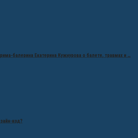
рима-балерина Екатерина Кужнурова о балете, травмах и …
изайн-код?