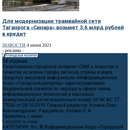
Для модернизации трамвайной сети
Таганрога «Синара» возьмет 3,6 млрд рублей
в кредит
НОВОСТИ
4 июня 2021
- реклама -
Об издании
Качественное городское интернет-СМИ о новостях и
сюжетах из жизни города, региона, страны и мира.
Средство массовой информации «Информационное
бюро «Городской репортёр» зарегистрировано
Федеральной службой по надзору в сфере связи,
информационных технологий и массовых
коммуникаций, регистрационный номер ЭЛ № ФС 77 -
77030 от 28.10.2019. Главный редактор: Китаев Олег
Александрович. Учредитель: Китаев О. А.
Свяжитесь с нами:
news@cityreporter.ru
Следуйте за нами
КАТЕГОРИЯ 16+, © Информационное бюро «Городской