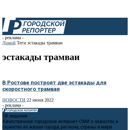
- реклама -
Домой
Теги
эстакады трамваи
эстакады трамваи
В Ростове построят две эстакады для
скоростного трамвая
НОВОСТИ
22 июня 2022
- реклама -
Об издании
Качественное городское интернет-СМИ о новостях и
сюжетах из жизни города, региона, страны и мира.