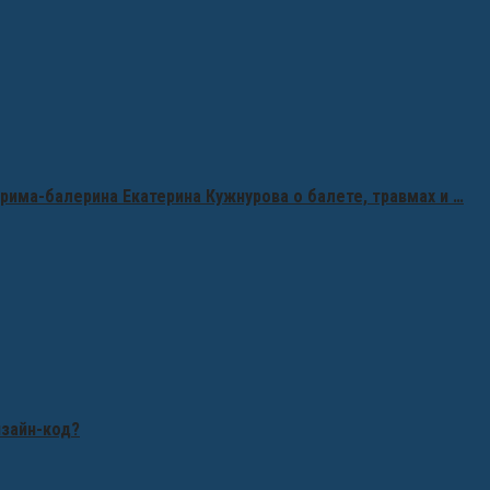
рима-балерина Екатерина Кужнурова о балете, травмах и …
изайн-код?