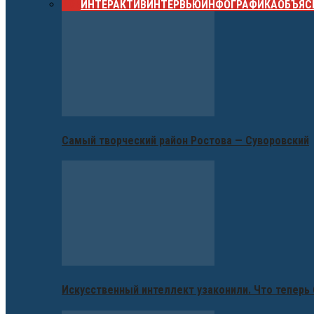
ВСЕ
ИНТЕРАКТИВ
ИНТЕРВЬЮ
ИНФОГРАФИКА
ОБЪЯС
Самый творческий район Ростова — Суворовский
Искусственный интеллект узаконили. Что теперь 