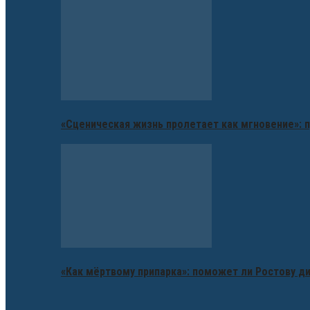
«Сценическая жизнь пролетает как мгновение»: п
«Как мёртвому припарка»: поможет ли Ростову д