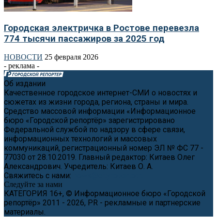
Городская электричка в Ростове перевезла
774 тысячи пассажиров за 2025 год
НОВОСТИ
25 февраля 2026
- реклама -
Об издании
Качественное городское интернет-СМИ о новостях и
сюжетах из жизни города, региона, страны и мира.
Средство массовой информации «Информационное
бюро «Городской репортёр» зарегистрировано
Федеральной службой по надзору в сфере связи,
информационных технологий и массовых
коммуникаций, регистрационный номер ЭЛ № ФС 77 -
77030 от 28.10.2019. Главный редактор: Китаев Олег
Александрович. Учредитель: Китаев О. А.
Свяжитесь с нами:
news@cityreporter.ru
Следуйте за нами
КАТЕГОРИЯ 16+, © Информационное бюро «Городской
репортёр» 2011 - 2026, PR - рекламные и партнерские
материалы.